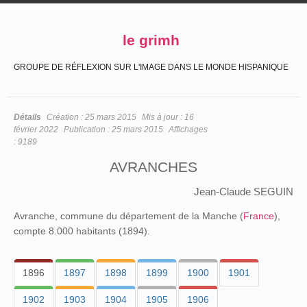
le grimh
GROUPE DE RÉFLEXION SUR L'IMAGE DANS LE MONDE HISPANIQUE
Détails
Création :
25 mars 2015
Mis à jour :
16
février 2022
Publication :
25 mars 2015
Affichages
:
9189
AVRANCHES
Jean-Claude SEGUIN
Avranche, commune du département de la Manche (
France
),
compte 8.000 habitants (1894).
1896
1897
1898
1899
1900
1901
1902
1903
1904
1905
1906