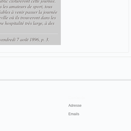
ublic clôtureront cette journée.
 les amateurs de sport, tous
éables à venir passer la journée
lle où ils trouveront dans les
ne hospitalité très large, à des
vendredi 7 août 1896, p. 3.
Contacts
Adresse
Emails