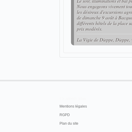
Le soir, illuminations et bal p
Nous engageons vivement tous
les désireux d'excursions agr
de dimanche 9 août à Bacquevi
différents hôtels de la place u
prix modérés.
La Vigie de Dieppe, Dieppe, 
En savoir plus
Mentions légales
RGPD
Plan du site