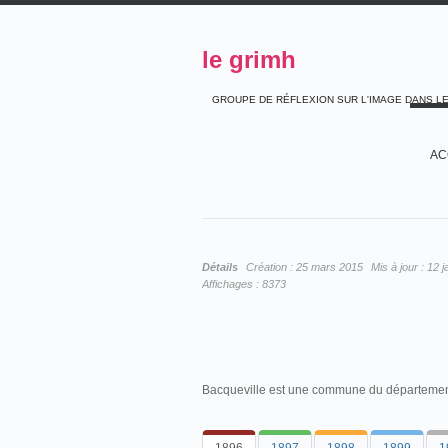
le grimh
GROUPE DE RÉFLEXION SUR L'IMAGE DANS L
AC
Détails
Création :
25 mars 2015
Mis à jour :
12 j
Affichages :
8373
Bacqueville est une commune du département 