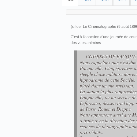
1896
1897
1898
1899
1
{slilder Le Cinématographe (9 août 189
C'est à l'occasion d'une journée de cou
des vues animées :
COURSES DE BACQUE
Nous rappelons que c'est dim
Bacqueville. Cinq épreuves au
steeple chase militaire doiven
hippodrome de cette Société,
placé dans un site ravissant.
La station la plus rapprochée
Longueville, où un service de
Leforestier, desservira l'hipp
de Paris, Rouen et Dieppe.
Nous apprenons aussi que M.
a traité avec la direction de
séances de photographie anim
prix réduits.