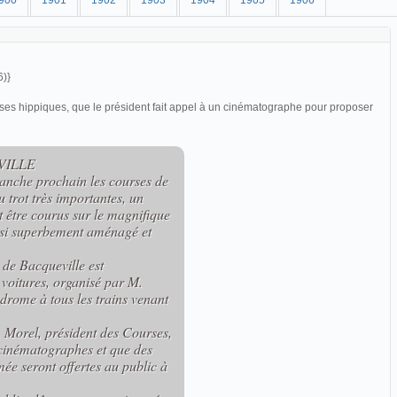
900
1901
1902
1903
1904
1905
1906
6)}
rses hippiques, que le président fait appel à un cinématographe pour proposer
VILLE
anche prochain les courses de
 trot très importantes, un
t être courus sur le magnifique
 si superbement aménagé et
 de Bacqueville est
 voitures, organisé par M.
odrome à tous les trains venant
 Morel, président des Courses,
s cinématographes et que des
ée seront offertes au public à