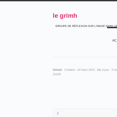
le grimh
GROUPE DE RÉFLEXION SUR L'IMAGE DANS L
AC
Détails
Création :
24 mars 2015
Mis à jour :
5 m
10128
1