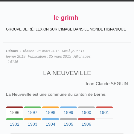
le grimh
GROUPE DE RÉFLEXION SUR L'IMAGE DANS LE MONDE HISPANIQUE
Détails
Création :
25 mars 2015
Mis à jour :
11
février 2019
Publication :
25 mars 2015
Affichages
:
14136
LA NEUVEVILLE
Jean-Claude SEGUIN
La Neuveville est une commune du canton de Berne.
1896
1897
1898
1899
1900
1901
1902
1903
1904
1905
1906