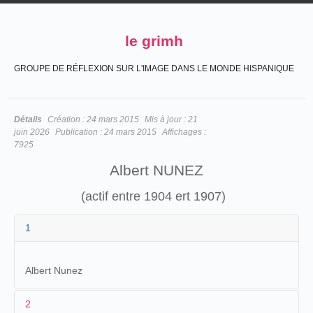
le grimh
GROUPE DE RÉFLEXION SUR L'IMAGE DANS LE MONDE HISPANIQUE
Détails
Création :
24 mars 2015
Mis à jour :
21
juin 2026
Publication :
24 mars 2015
Affichages :
7925
Albert NUNEZ
(actif entre 1904 ert 1907)
1
Albert Nunez
2