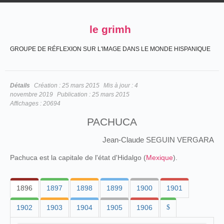
le grimh
GROUPE DE RÉFLEXION SUR L'IMAGE DANS LE MONDE HISPANIQUE
Détails
Création :
25 mars 2015
Mis à jour :
4
novembre 2019
Publication :
25 mars 2015
Affichages :
20694
PACHUCA
Jean-Claude SEGUIN VERGARA
Pachuca est la capitale de l'état d'Hidalgo (
Mexique
).
1896
1897
1898
1899
1900
1901
1902
1903
1904
1905
1906
$