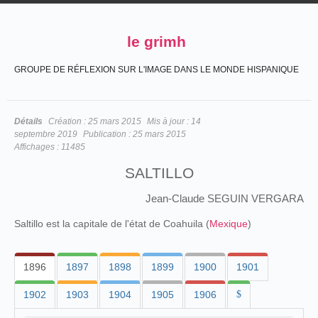
le grimh
GROUPE DE RÉFLEXION SUR L'IMAGE DANS LE MONDE HISPANIQUE
Détails
Création :
25 mars 2015
Mis à jour :
14
septembre 2019
Publication :
25 mars 2015
Affichages :
11485
SALTILLO
Jean-Claude SEGUIN VERGARA
Saltillo est la capitale de l'état de Coahuila (
Mexique
)
1896
1897
1898
1899
1900
1901
1902
1903
1904
1905
1906
$