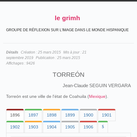
le grimh
GROUPE DE RÉFLEXION SUR L'IMAGE DANS LE MONDE HISPANIQUE
Détails
Création :
25 mars 2015
Mis à jour :
21
septembre 2019
Publication :
25 mars 2015
Affichages :
9426
TORREÓN
Jean-Claude SEGUIN VERGARA
Torreón est une ville de l'état de Coahuila (
Mexique
).
1896
1897
1898
1899
1900
1901
1902
1903
1904
1905
1906
$