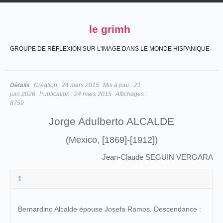
le grimh
GROUPE DE RÉFLEXION SUR L'IMAGE DANS LE MONDE HISPANIQUE
Détails
Création :
24 mars 2015
Mis à jour :
21
juin 2026
Publication :
24 mars 2015
Affichages :
8759
Jorge Adulberto ALCALDE
(Mexico, [1869]-[1912])
Jean-Claude SEGUIN VERGARA
1
Bernardino Alcalde épouse Josefa Ramos. Descendance :