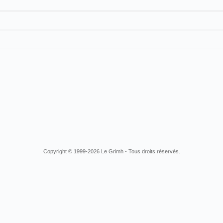
ce
Charles Mongrand
El prestidigitador Mongran
Copyright © 1999-2026 Le Grimh - Tous droits réservés.