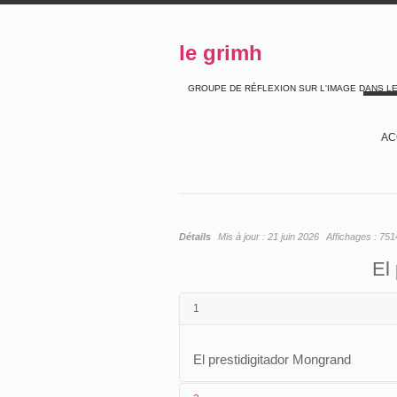
le grimh
GROUPE DE RÉFLEXION SUR L'IMAGE DANS L
AC
Détails
Mis à jour :
21 juin 2026
Affichages :
751
El
1
El prestidigitador Mongrand