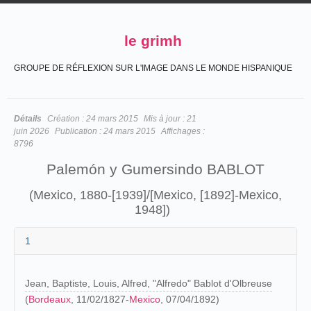
le grimh
GROUPE DE RÉFLEXION SUR L'IMAGE DANS LE MONDE HISPANIQUE
Détails
Création :
24 mars 2015
Mis à jour :
21
juin 2026
Publication :
24 mars 2015
Affichages :
8796
Palemón y
Gumersindo
BABLOT
(Mexico, 1880-[1939]/[Mexico, [1892]-Mexico,
1948])
1
Jean, Baptiste, Louis, Alfred, "Alfredo" Bablot d'Olbreuse
(
Bordeaux
, 11/02/1827-
Mexico
, 07/04/1892)