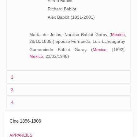
Alfred Bablot
Richard Bablot
Alex Bablot (1931-2001)
María de Jesús, Narcisa Bablot Garay (
Mexico
,
29/10/1885-) épouse Fernando, Luis Echeagaray
Gumercindo Bablot Garay (
Mexico
, [1892]-
Mexico
, 23/02/1948)
2
3
Originario de
Burdeos
, e
l padre, Afredo Bablot, es una
4
figura conocida en el mundo de la prensa y de los artistas.
Se anuncia su grave enfermedad en marzo de 1892:
Cine 1896-1906
M. Alfred Bablot
Nous avons le regret d'apprendre
que M. A. Bablot, directeur du
APPAREILS