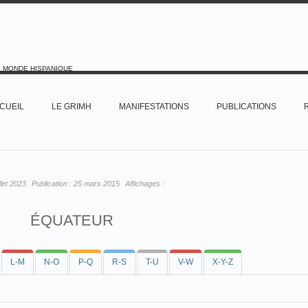
E MONDE HISPANIQUE
CUEIL
LE GRIMH
MANIFESTATIONS
PUBLICATIONS
illet 2023
Publication :
25 mars 2015
Affichages :
ÉQUATEUR
L-M
N-O
P-Q
R-S
T-U
V-W
X-Y-Z