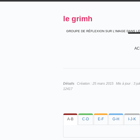
le grimh
GROUPE DE RÉFLEXION SUR L'IMAGE DANS L
AC
Détails
Création :
25 mars 2015
Mis à jour :
3 ju
12417
A-B
C-D
E-F
G-H
I-J-K