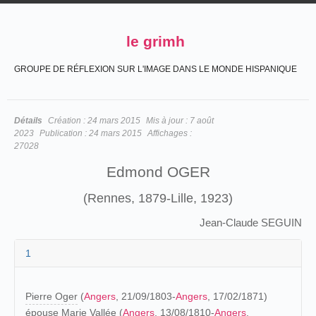
le grimh
GROUPE DE RÉFLEXION SUR L'IMAGE DANS LE MONDE HISPANIQUE
Détails
Création :
24 mars 2015
Mis à jour :
7 août
2023
Publication :
24 mars 2015
Affichages :
27028
Edmond OGER
(Rennes, 1879-Lille, 1923)
Jean-Claude SEGUIN
1
Pierre Oger
(
Angers
, 21/09/1803-
Angers
, 17/02/1871)
épouse Marie Vallée (
Angers
, 13/08/1810-
Angers
,