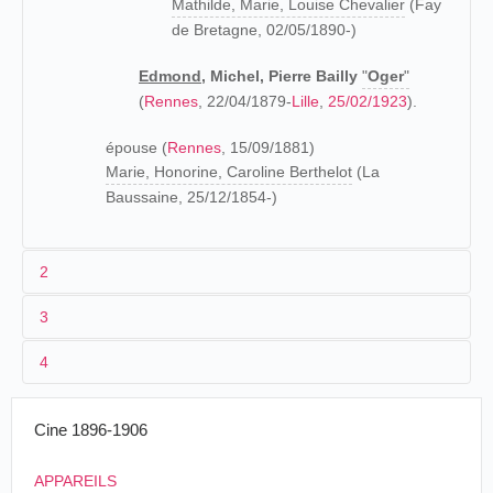
Mathilde, Marie, Louise Chevalier
(Fay
de Bretagne, 02/05/1890-)
Edmond
, Michel, Pierre Bailly
"
Oger
"
(
Rennes
, 22/04/1879-
Lille
,
25/02/1923
).
épouse (
Rennes
, 15/09/1881)
Marie, Honorine, Caroline Berthelot
(La
Baussaine, 25/12/1854-)
2
3
Petit-fils d'un marinier, fils d'un négociant en bois, Edmond
4
Oger est élevé à
Rennes
dans une maison d'éducation.
Les première années de son existence aventureuse nous
sont connues grâce à un article publié par
13-
Place des
Royal
Cine 1896-1906
France
Bordeaux
Le Réveil de Cherbourg
:
>23/10/1898
Quinconces
Viograph
29/11-
Fantaisies
Royal
APPAREILS
France
Angers
L'histoire d'Ogé est vraiment romanesque.