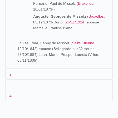
Fernand, Paul de Missolz (
Bruxelles
,
10/01/1873-)
Auguste,
Georges
de Missolz
(
Bruxelles
,
05/12/1873-Durtol,
26/11/1924
) épouse
Marcelle, Pauline Blanc.
Louise, Irma, Fanny de Missolz (
Saint-Étienne
,
12/10/1842) épouse (Bellegarde-sur-Valserine,
23/10/1884) Jean, Marie, Prosper Lacroix (Villes,
03/11/1835)
2
3
Los orígenes (1873-1895)
4
Hijo de un dibujante en el "Chemin de fer de l'Ouest"
(Ferrocarril del Oeste) y de una florista, Georges de
25/09-
Pasaje
cinematóg
Missolz es empleado de comercio en el momento de su
Guatemala
Guatemala
>22/10/1896
Aycinena
Lumière
servicio militar
que efectúa en el 101 regimiento de