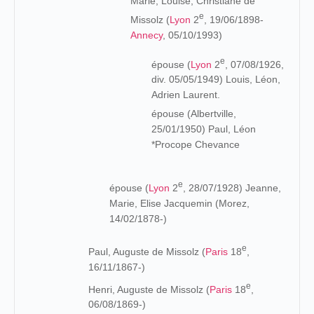
Marie, Louise, Christiane de
e
Missolz (
Lyon
2
, 19/06/1898-
Annecy
, 05/10/1993)
e
épouse (
Lyon
2
, 07/08/1926,
div. 05/05/1949) Louis, Léon,
Adrien Laurent.
épouse (Albertville,
25/01/1950) Paul, Léon
*Procope Chevance
e
épouse (
Lyon
2
, 28/07/1928) Jeanne,
Marie, Elise Jacquemin (Morez,
14/02/1878-)
e
Paul, Auguste de Missolz (
Paris
18
,
16/11/1867-)
e
Henri, Auguste de Missolz (
Paris
18
,
06/08/1869-)