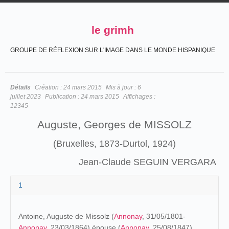
le grimh
GROUPE DE RÉFLEXION SUR L'IMAGE DANS LE MONDE HISPANIQUE
Détails
Création :
24 mars 2015
Mis à jour :
6
juillet 2023
Publication :
24 mars 2015
Affichages :
12345
Auguste, Georges de MISSOLZ
(Bruxelles, 1873-Durtol, 1924)
Jean-Claude SEGUIN VERGARA
1
Antoine, Auguste de Missolz (
Annonay
, 31/05/1801-
Annonay
, 23/03/1864) épouse (
Annonay
, 25/08/1847)