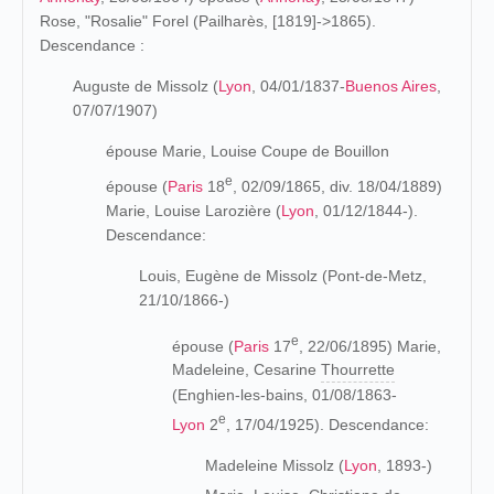
Rose, "Rosalie" Forel (Pailharès, [1819]->1865).
Descendance :
Auguste de Missolz (
Lyon
, 04/01/1837-
Buenos Aires
,
07/07/1907)
épouse Marie, Louise Coupe de Bouillon
e
épouse (
Paris
18
, 02/09/1865, div. 18/04/1889)
Marie, Louise Larozière (
Lyon
, 01/12/1844-).
Descendance:
Louis, Eugène de Missolz (Pont-de-Metz,
21/10/1866-)
e
épouse (
Paris
17
, 22/06/1895) Marie,
Madeleine, Cesarine
Thourrette
(Enghien-les-bains, 01/08/1863-
e
Lyon
2
, 17/04/1925). Descendance:
Madeleine Missolz (
Lyon
, 1893-)