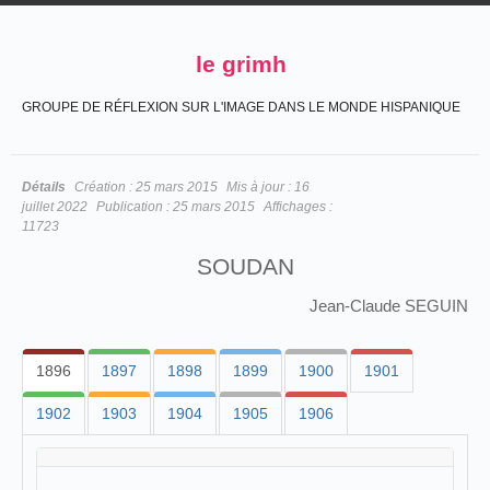
le grimh
GROUPE DE RÉFLEXION SUR L'IMAGE DANS LE MONDE HISPANIQUE
Détails
Création :
25 mars 2015
Mis à jour :
16
juillet 2022
Publication :
25 mars 2015
Affichages :
11723
SOUDAN
Jean-Claude SEGUIN
1896
1897
1898
1899
1900
1901
1902
1903
1904
1905
1906