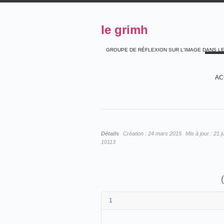
le grimh
GROUPE DE RÉFLEXION SUR L'IMAGE DANS L
AC
Détails
Création :
24 mars 2015
Mis à jour :
21 j
10113
1