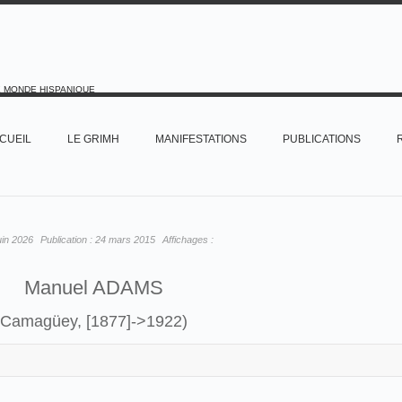
E MONDE HISPANIQUE
CUEIL
LE GRIMH
MANIFESTATIONS
PUBLICATIONS
uin 2026
Publication :
24 mars 2015
Affichages :
Manuel ADAMS
(Camagüey, [1877]->1922)