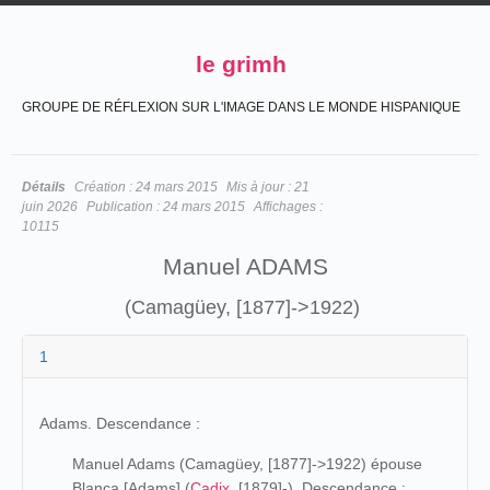
le grimh
GROUPE DE RÉFLEXION SUR L'IMAGE DANS LE MONDE HISPANIQUE
Détails
Création :
24 mars 2015
Mis à jour :
21
juin 2026
Publication :
24 mars 2015
Affichages :
10115
Manuel ADAMS
(Camagüey, [1877]->1922)
1
Adams. Descendance :
Manuel Adams (Camagüey, [1877]->1922) épouse
Blanca [Adams] (
Cadix
, [1879]-). Descendance :