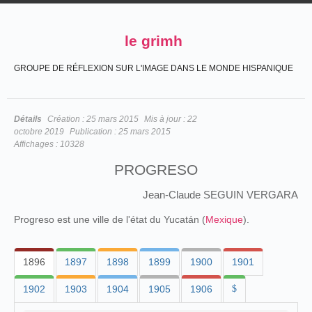
le grimh
GROUPE DE RÉFLEXION SUR L'IMAGE DANS LE MONDE HISPANIQUE
Détails
Création :
25 mars 2015
Mis à jour :
22
octobre 2019
Publication :
25 mars 2015
Affichages :
10328
PROGRESO
Jean-Claude SEGUIN VERGARA
Progreso est une ville de l'état du Yucatán (
Mexique
).
1896
1897
1898
1899
1900
1901
1902
1903
1904
1905
1906
$