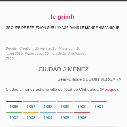
le grimh
GROUPE DE RÉFLEXION SUR L'IMAGE DANS LE MONDE HISPANIQUE
Détails
Création :
25 mars 2015
Mis à jour :
10
juillet 2019
Publication :
25 mars 2015
Affichages :
7820
CIUDAD JIMÉNEZ
Jean-Claude SEGUIN VERGARA
Ciudad Jiménez est une ville de l'état de Chihuahua (
Mexique
).
1896
1897
1898
1899
1900
1901
1902
1903
1904
1905
1906