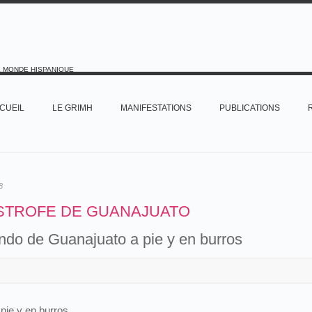
E MONDE HISPANIQUE
CUEIL
LE GRIMH
MANIFESTATIONS
PUBLICATIONS
8
STROFE DE GUANAJUATO
ndo de Guanajuato a pie y en burros
pie y en burros