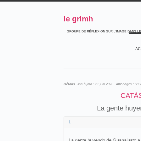
le grimh
GROUPE DE RÉFLEXION SUR L'IMAGE DANS L
AC
Détails
Mis à jour :
21 juin 2026
Affichages :
683
CATÁ
La gente huye
1
La gente huyendo de Guanajuato a 