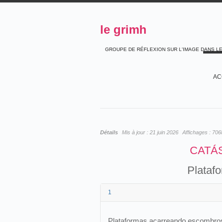
le grimh
GROUPE DE RÉFLEXION SUR L'IMAGE DANS L
AC
Détails
Mis à jour :
21 juin 2026
Affichages :
706
CATÁ
Plataf
1
Plataformas acarreando escombro