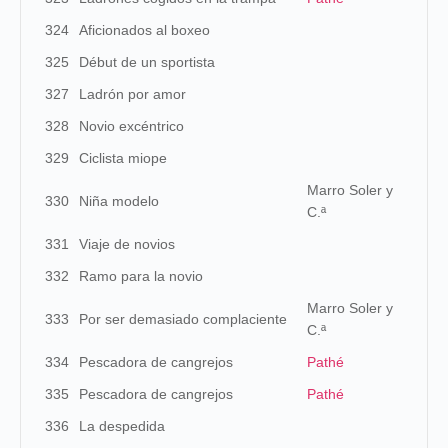
324
Aficionados al boxeo
325
Début de un sportista
327
Ladrón por amor
328
Novio excéntrico
329
Ciclista miope
Marro Soler y
330
Niña modelo
C.ª
331
Viaje de novios
332
Ramo para la novio
Marro Soler y
333
Por ser demasiado complaciente
C.ª
334
Pescadora de cangrejos
Pathé
335
Pescadora de cangrejos
Pathé
336
La despedida