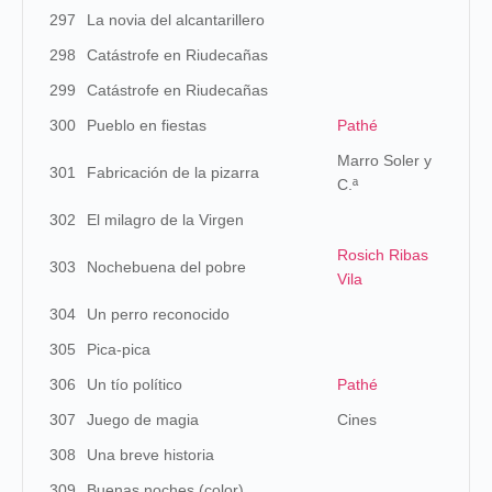
297
La novia del alcantarillero
298
Catástrofe en Riudecañas
299
Catástrofe en Riudecañas
300
Pueblo en fiestas
Pathé
Marro Soler y
301
Fabricación de la pizarra
C.ª
302
El milagro de la Virgen
Rosich Ribas
303
Nochebuena del pobre
Vila
304
Un perro reconocido
305
Pica-pica
306
Un tío político
Pathé
307
Juego de magia
Cines
308
Una breve historia
309
Buenas noches (color)