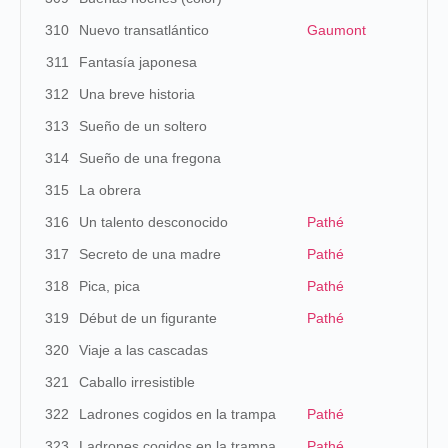
310
Nuevo transatlántico
Gaumont
311
Fantasía japonesa
312
Una breve historia
313
Sueño de un soltero
314
Sueño de una fregona
315
La obrera
316
Un talento desconocido
Pathé
317
Secreto de una madre
Pathé
318
Pica, pica
Pathé
319
Début de un figurante
Pathé
320
Viaje a las cascadas
321
Caballo irresistible
322
Ladrones cogidos en la trampa
Pathé
323
Ladrones cogidos en la trampa
Pathé