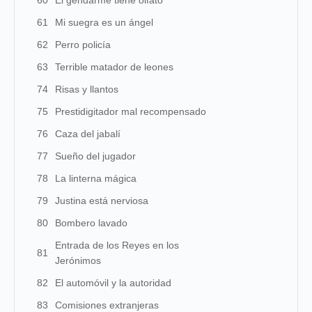
60
El gendarme tiene olfato
61
Mi suegra es un ángel
62
Perro policía
63
Terrible matador de leones
74
Risas y llantos
75
Prestidigitador mal recompensado
76
Caza del jabalí
77
Sueño del jugador
78
La linterna mágica
79
Justina está nerviosa
80
Bombero lavado
Entrada de los Reyes en los
81
Jerónimos
82
El automóvil y la autoridad
83
Comisiones extranjeras