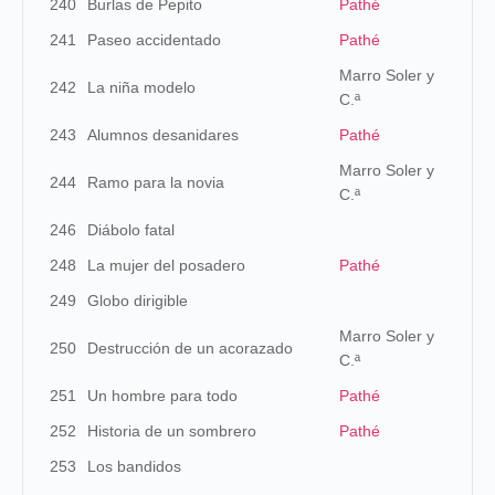
240
Burlas de Pepito
Pathé
241
Paseo accidentado
Pathé
Marro Soler y
242
La niña modelo
C.ª
243
Alumnos desanidares
Pathé
Marro Soler y
244
Ramo para la novia
C.ª
246
Diábolo fatal
248
La mujer del posadero
Pathé
249
Globo dirigible
Marro Soler y
250
Destrucción de un acorazado
C.ª
251
Un hombre para todo
Pathé
252
Historia de un sombrero
Pathé
253
Los bandidos