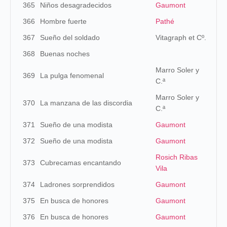
365
Niños desagradecidos
Gaumont
366
Hombre fuerte
Pathé
367
Sueño del soldado
Vitagraph et Cº.
368
Buenas noches
Marro Soler y
369
La pulga fenomenal
C.ª
Marro Soler y
370
La manzana de las discordia
C.ª
371
Sueño de una modista
Gaumont
372
Sueño de una modista
Gaumont
Rosich Ribas
373
Cubrecamas encantando
Vila
374
Ladrones sorprendidos
Gaumont
375
En busca de honores
Gaumont
376
En busca de honores
Gaumont