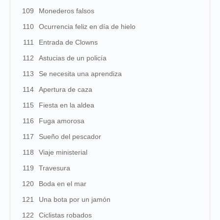
109
Monederos falsos
110
Ocurrencia feliz en día de hielo
111
Entrada de Clowns
112
Astucias de un policía
113
Se necesita una aprendiza
114
Apertura de caza
115
Fiesta en la aldea
116
Fuga amorosa
117
Sueño del pescador
118
Viaje ministerial
119
Travesura
120
Boda en el mar
121
Una bota por un jamón
122
Ciclistas robados