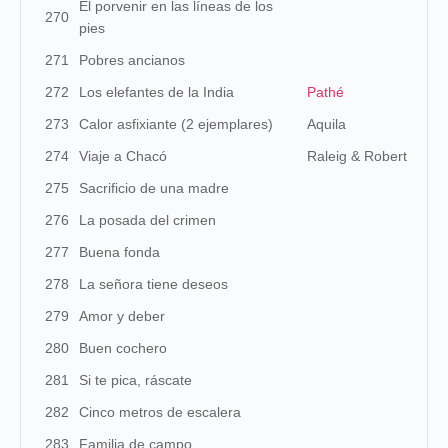
El porvenir en las líneas de los
270
pies
271
Pobres ancianos
272
Los elefantes de la India
Pathé
273
Calor asfixiante (2 ejemplares)
Aquila
274
Viaje a Chacó
Raleig & Robert
275
Sacrificio de una madre
276
La posada del crimen
277
Buena fonda
278
La señora tiene deseos
279
Amor y deber
280
Buen cochero
281
Si te pica, ráscate
282
Cinco metros de escalera
283
Familia de campo