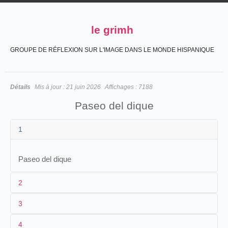
le grimh
GROUPE DE RÉFLEXION SUR L'IMAGE DANS LE MONDE HISPANIQUE
Détails
Mis à jour :
21 juin 2026
Affichages :
7188
Paseo del dique
1
Paseo del dique
2
3
1
CCN
4
2
Salvador Toscano