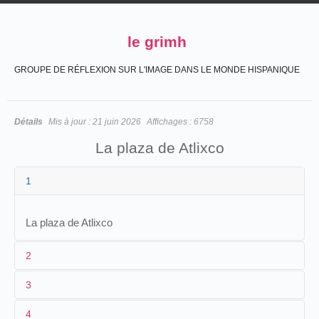
le grimh
GROUPE DE RÉFLEXION SUR L'IMAGE DANS LE MONDE HISPANIQUE
Détails
Mis à jour :
21 juin 2026
Affichages :
6758
La plaza de Atlixco
1
La plaza de Atlixco
2
3
1
CCN
4
2
Salvador Toscano