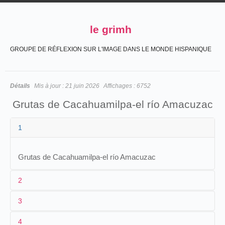
le grimh
GROUPE DE RÉFLEXION SUR L'IMAGE DANS LE MONDE HISPANIQUE
Détails
Mis à jour :
21 juin 2026
Affichages :
6752
Grutas de Cacahuamilpa-el río Amacuzac
1
Grutas de Cacahuamilpa-el río Amacuzac
2
3
1
CCN
4
2
Salvador Toscano