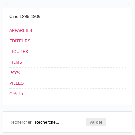
11/11/1905
Mexique
,
Veracruz
Barreiro
/
Toscano
Grutas 
3
<11/11/1905
Cine 1896-1906
4
Mexique
Librería Ruhland & Ahlschier, México,
México. Las Grutas
APPAREILS
de Cacahuamilpa
(c. 1904)
ÉDITEURS
FIGURES
FILMS
PAYS
VILLES
Crédits
Rechercher