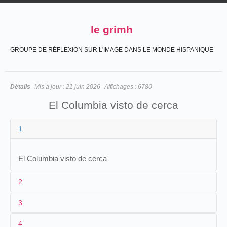
le grimh
GROUPE DE RÉFLEXION SUR L'IMAGE DANS LE MONDE HISPANIQUE
Détails
Mis à jour :
21 juin 2026
Affichages :
6780
El Columbia visto de cerca
1
El Columbia visto de cerca
2
3
1
CCN
4
2
Salvador Toscano