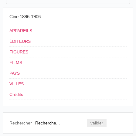
11/11/1905
Mexique
,
Veracruz
Toscano
/
Barreiro
Con motivo de la ceremonia habida últimamente en
Cine 1896-1906
puerto de Veracruz, a la llegada de los restos mortales 
Embajador señor Lic. Azpiroz, la empresa 
cinematógrafo Toscano y Barreiro tomó varias vistas
APPAREILS
las escenas más importantes, como son la llegada d
ÉDITEURS
crucero "Columbia," el desembarque, honores fúnebre
otras por el estilo que pronto dará a conocer.
FIGURES
El Diario del Hogar, México, jueves 27 de abril de 19
FILMS
p. 3.
PAYS
3
22/04/1905
VILLES
4
Mexique
,
Veracruz
Crédits
Rechercher