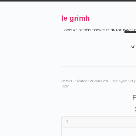
le grimh
GROUPE DE RÉFLEXION SUR L'IMAGE DANS L
AC
Détails
Création :
24 mars 2015
Mis à jour :
21 j
7237
F
1