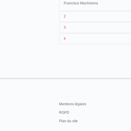
Francisco Machinena
2
3
Francisco Machinena es un empresario ci
4
05->18/09/1905
Mexique
San Luis P
<17>/12/1905
Mexique
Guanajuat
*02/1906
Mexique
Córdoba
22/02-
Mexique
San Luis P
06/03/1906
En savoir plus
Mentions légales
RGPD
Plan du site