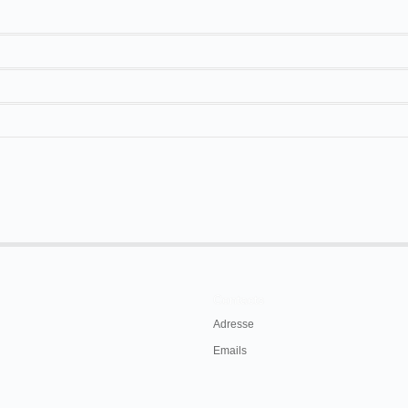
nematográfico mexicano.
otosí
Teatro de la Paz
Cinematógrafo
o
Teatro Principal
Cinematógrafo Parisiense Biógrafo Lumière Pathé
Teatro Pedro Díaz
otosí
Teatro de la Paz
Cinematógrafo
Contacts
Adresse
Emails