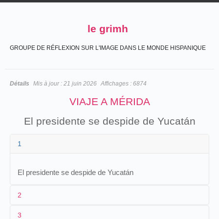
le grimh
GROUPE DE RÉFLEXION SUR L'IMAGE DANS LE MONDE HISPANIQUE
Détails
Mis à jour :
21 juin 2026
Affichages :
6874
VIAJE A MÉRIDA
El presidente se despide de Yucatán
1
El presidente se despide de Yucatán
2
3