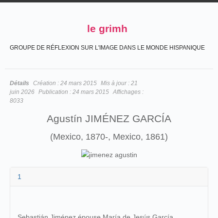
le grimh
GROUPE DE RÉFLEXION SUR L'IMAGE DANS LE MONDE HISPANIQUE
Détails
Création :
24 mars 2015
Mis à jour :
21
juin 2026
Publication :
24 mars 2015
Affichages :
8033
Agustín JIMÉNEZ GARCÍA
(Mexico, 1870-, Mexico, 1861)
1
Sebastián Jiménez épouse María de Jesús García.