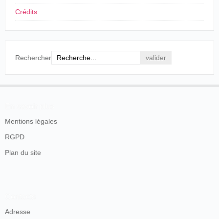
muy satisfecho de la obra. Después
de platicar largamente sobre
Crédits
diferentes temas, el caballero
preguntó si me sería posible
enseñarle el arte fotográfico que
consideraba muy necesario para
su negocio. Al decirle yo que sí,
Rechercher
me informó entonces que él debía
partir inmediatamente para
Puebla, con objeto de dar
allá unas funciones
cinematográficas y que, a su
En savoir plus
regreso a la capital, volvería a mi
taller para ultimar lo referente a
Mentions légales
las clases. Al despedirse y ponerse
RGPD
a mis órdenes, me dijo su nombre:
Enrique Rosas.
Plan du site
Pasado algún tiempo, y cuando ya
creía que mi nuevo amigo se había
olvidado por completo del asunto
que teníamos pendiente, hete aquí
que un buen día lo veo aparecer en
Contacts
mi taller. Me dijo que su gira había
Adresse
sido muy fructífera y más extensa