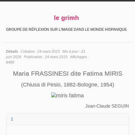
le grimh
GROUPE DE RÉFLEXION SUR L'IMAGE DANS LE MONDE HISPANIQUE
Détails
Création :
24 mars 2015
Mis à jour :
21
juin 2026
Publication :
24 mars 2015
Affichages :
8480
Maria FRASSINESI dite Fatima MIRIS
(Chiusa di Pesio, 1882-Bologne, 1954)
Jean-Claude SEGUIN
1