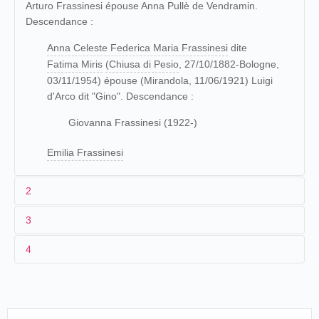
Arturo Frassinesi épouse Anna Pullè de Vendramin.
Descendance :
Anna Celeste Federica Maria Frassinesi
dite
Fatima Miris
(Chiusa di Pesio
, 27/10/1882-Bologne,
03/11/1954) épouse (Mirandola, 11/06/1921) Luigi
d'Arco dit "Gino". Descendance :
Giovanna Frassinesi (1922-)
Emilia Frassinesi
2
3
Fille d'un militaire, elle s'installe avec ses parents à San
4
Giacomo Roncole (province de Modène), dans le hameau
[1905]
de Mirandola. Elle commence une carrière d'artiste au
e
début du XX
siècle et fait ses débuts au
25-[30]/05/1905
Brésil
Rio de Janeiro
Theatro Lyrico
Fatima Miris
(couleur)
Teatro Brunetti de Bologne, le 7 septembre 1903.
. Son
03-25/06/1905
Brésil
Rio de Janeiro
Theatro S. Ped
talent de transformiste la conduit sur les scènes du monde