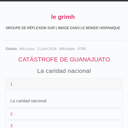
le grimh
GROUPE DE RÉFLEXION SUR L'IMAGE DANS LE MONDE HISPANIQUE
Détails
Mis à jour :
21 juin 2026
Affichages :
6768
CATÁSTROFE DE GUANAJUATO
La caridad nacional
1
La caridad nacional
2
3