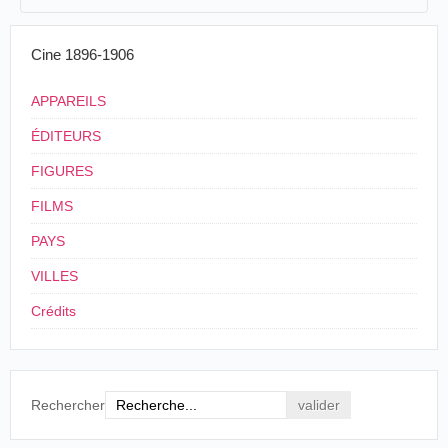
12/10/1906
Mexique
,
Guadalajara
Toscano
3
< 12/10/1906
Cine 1896-1906
4
Mexique
,
Guadalajara
APPAREILS
ÉDITEURS
FIGURES
FILMS
PAYS
VILLES
Crédits
Rechercher