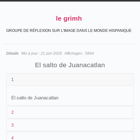
le grimh
GROUPE DE RÉFLEXION SUR L'IMAGE DANS LE MONDE HISPANIQUE
Détails
Mis à jour :
21 juin 2026
Affichages :
5894
El salto de Juanacatlan
1
El salto de Juanacatlan
2
3
1
CCN
4
2
Salvador Toscano