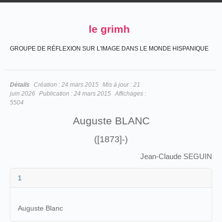
le grimh
GROUPE DE RÉFLEXION SUR L'IMAGE DANS LE MONDE HISPANIQUE
Détails
Création :
24 mars 2015
Mis à jour :
21
juin 2026
Publication :
24 mars 2015
Affichages :
5504
Auguste BLANC
([1873]-)
Jean-Claude SEGUIN
1
Auguste Blanc