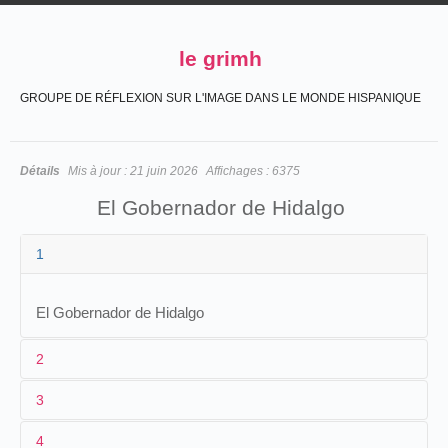
le grimh
GROUPE DE RÉFLEXION SUR L'IMAGE DANS LE MONDE HISPANIQUE
Détails
Mis à jour :
21 juin 2026
Affichages :
6375
El Gobernador de Hidalgo
1
El Gobernador de Hidalgo
2
3
1
CCN
4
2
Salvador Toscano