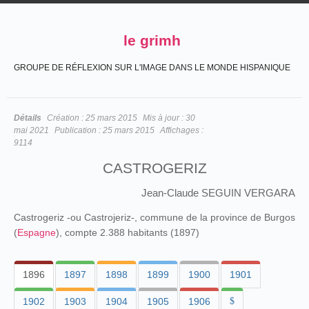
le grimh
GROUPE DE RÉFLEXION SUR L'IMAGE DANS LE MONDE HISPANIQUE
Détails
Création :
25 mars 2015
Mis à jour :
30
mai 2021
Publication :
25 mars 2015
Affichages :
9114
CASTROGERIZ
Jean-Claude SEGUIN VERGARA
Castrogeriz -ou Castrojeriz-, commune de la province de Burgos
(
Espagne
), compte 2.388 habitants (1897)
1896
1897
1898
1899
1900
1901
1902
1903
1904
1905
1906
$