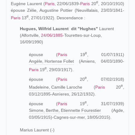
e
Eugène Laurent (
Paris
, 22/06/1839-
Paris
20
, 20/10/1910)
épouse Zélie, Augustine Pottier (Neuvillalais, 23/03/1841-
e
Paris
13
, 27/01/1922). Descendance :
Hugues, Wilfrid Laurent dit "Hughes"
Laurent
(Alfortville,
24/06/1885
-Tourettes-sur-Loup,
16/09/1990)
e
épouse (
Paris
19
, 01/07/1911)
Angèle, Hortense Follet
(Amiens, 04/03/1890-
e
Paris
19
, 29/03/1917).
e
épouse (
Paris
20
, 07/02/1918)
e
Madeleine, Camille Laroche
(
Paris
20
,
03/12/1895-Asnìeres, 26/12/1932).
e
épouse (
Paris
19
, 31/07/1939)
Simone, Berthe, Etiennette Fourestier
(Agde,
03/05/1915)-Cagnes-sur-mer, 18/05/2015).
Marius Laurent (-)