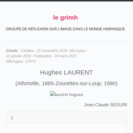
le grimh
GROUPE DE RÉFLEXION SUR L'IMAGE DANS LE MONDE HISPANIQUE
Détails
Création :
25 novembre 2019
Mis à jour :
21 janvier 2026
Publication :
24 mars 2015
Affichages :
27071
Hughes LAURENT
(Alfortville, 1885-Zourettes-sur-Loup, 1990)
Jean-Claude SEGUIN
1