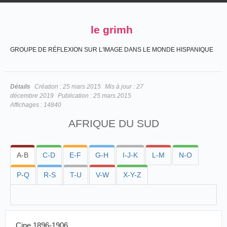
le grimh
GROUPE DE RÉFLEXION SUR L'IMAGE DANS LE MONDE HISPANIQUE
Détails
Création :
25 mars 2015
Mis à jour :
27
décembre 2019
Publication :
25 mars 2015
Affichages :
14840
AFRIQUE DU SUD
A-B
C-D
E-F
G-H
I-J-K
L-M
N-O
P-Q
R-S
T-U
V-W
X-Y-Z
Cine 1896-1906