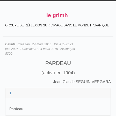
le grimh
GROUPE DE RÉFLEXION SUR L'IMAGE DANS LE MONDE HISPANIQUE
Détails
Création :
24 mars 2015
Mis à jour :
21
juin 2026
Publication :
24 mars 2015
Affichages :
8300
PARDEAU
(activo en 1904)
Jean-Claude SEGUIN VERGARA
1
Pardeau.