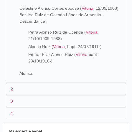
Celestino Alonso Cortés épouse (
Vitoria
, 12/09/1908)
Basilisa Ruiz de Ocenda López de Armentia.
Descendance :
Petra Alonso Ruiz de Ocenda (
Vitoria
,
21/10/1909-1988)
Alonso Ruiz (
Vitoria
, bapt. 24/07/1911-)
Emilia, Pilar Alonso Ruiz (
Vitoria
bapt.
23/10/1916-)
Alonso.
2
3
Celestino Alonso es un óptico que ejerce en
Vitoria
desde
4
por lo menos 1897.
03-
Teatro-
Paiement Paypal
Espagne
Vitoria
cronophone