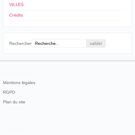
VILLES
6.º La favorita.
7.º "Mazurca" de la zarzuela de género chico
Crédits
titulada Las zapatillas.
8.º La Bohême.
9.º Un número de la zarzuela en un acto Gigantes y
cabezudos.
10.º "Praviana".
Rechercher
11.º "Coro de señoras" de la zarzuela de género
chico El dúo de la Africana.
Leonardo.
Heraldo Alavés
, Vitoria, 5 de noviembre de 1903, p.
En savoir plus
1.
Mentions légales
El cronophone (marzo-octubre de 1905)
RGPD
El interés de Celestino Alonso por el cinematógrafo se
Plan du site
puede situar en 1905, cuando sale para
París
, en abril, con
otro comerciante, Pablo Erbina -futuro director del Casino
Artista-, con la muy probable intención de seleccionar
algún cinematógrafo:
Contacts