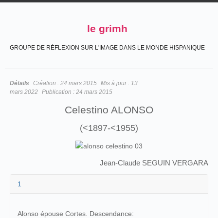
le grimh
GROUPE DE RÉFLEXION SUR L'IMAGE DANS LE MONDE HISPANIQUE
Détails
Création :
24 mars 2015
Mis à jour :
13
mars 2022
Publication :
24 mars 2015
Celestino ALONSO
(<1897-<1955)
Jean-Claude SEGUIN VERGARA
1
Alonso épouse Cortes. Descendance: