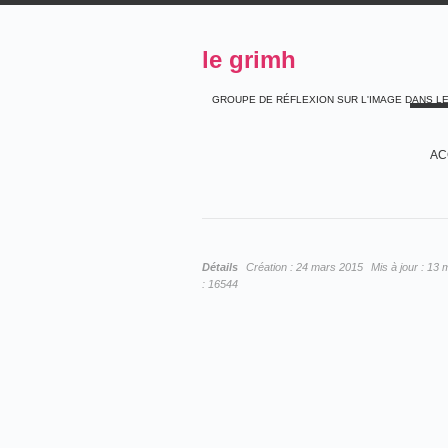
le grimh
GROUPE DE RÉFLEXION SUR L'IMAGE DANS L
AC
Détails
Création :
24 mars 2015
Mis à jour :
13 
:
16544