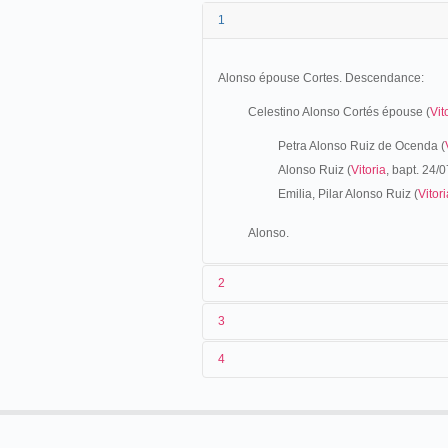
1
Alonso épouse Cortes. Descendance:
Celestino Alonso Cortés épouse (
Vit
Petra Alonso Ruiz de Ocenda (
Alonso Ruiz (
Vitoria
, bapt. 24/
Emilia, Pilar Alonso Ruiz (
Vitori
Alonso.
2
3
Celestino Alonso es un óptico que ejerce
4
03-30/04/1905
Espagne
Vitor
La Libe
12-28/05/1905
Espagne
Pam
Hacia 1903, dispone de un gramófono co