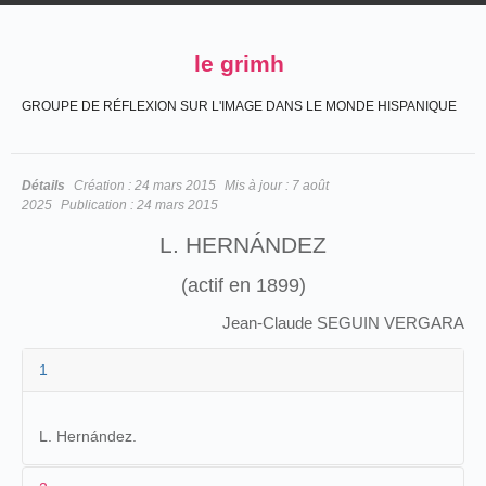
le grimh
GROUPE DE RÉFLEXION SUR L'IMAGE DANS LE MONDE HISPANIQUE
Détails
Création :
24 mars 2015
Mis à jour :
7 août
2025
Publication :
24 mars 2015
L. HERNÁNDEZ
(actif en 1899)
Jean-Claude SEGUIN VERGARA
1
L. Hernández.