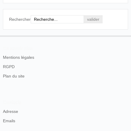
se priva del pan diario a más de 25 panaderos que
instalan en el referido solar su parada desde muchos
años.
Rechercher
Por iguales razones combaten el dictamen los Sres
Meléndez y Paredes.
Alguien ha tocado el corazón al Sr. Ferrer Peset y
cuando se procede a votar sale del salón.
Resultó empate y quedó el asunto para otra sesión.
En savoir plus
Diario de Valencia, Valencia, 5 de diciembre de
Mentions légales
1911, p. 2.
RGPD
No se sabe si llega a prosperar el proyecto, pero en lo
Plan du site
sucesivo existe efectivamente un salón cinematográfico, el
Cine de la Corona (luego Cine Turia), un local de
dimensiones reducidas, en la plaza Mosén Sorell, nº1. La
empresa de Santiago Carrilero es la que regenta el salón
Contacts
cinematográfico hasta 1914 en que el Ayuntamiento pide
Adresse
que se quite el local:
Emails
Ayuntamiento