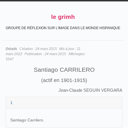
le grimh
GROUPE DE RÉFLEXION SUR L'IMAGE DANS LE MONDE HISPANIQUE
Détails
Création :
24 mars 2015
Mis à jour :
11
mars 2022
Publication :
24 mars 2015
Affichages :
5547
Santiago CARRILERO
(actif en 1901-1915)
Jean-Claude SEGUIN VERGARA
1
Santiago Carrilero.