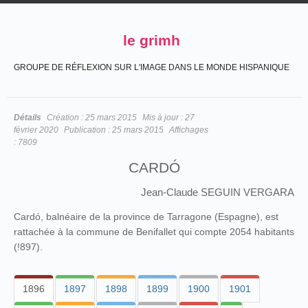
le grimh
GROUPE DE RÉFLEXION SUR L'IMAGE DANS LE MONDE HISPANIQUE
Détails
Création :
25 mars 2015
Mis à jour :
27
février 2020
Publication :
25 mars 2015
Affichages
:
7809
CARDÓ
Jean-Claude SEGUIN VERGARA
Cardó, balnéaire de la province de Tarragone (Espagne), est
rattachée à la commune de Benifallet qui compte 2054 habitants
(!897).
1896
1897
1898
1899
1900
1901