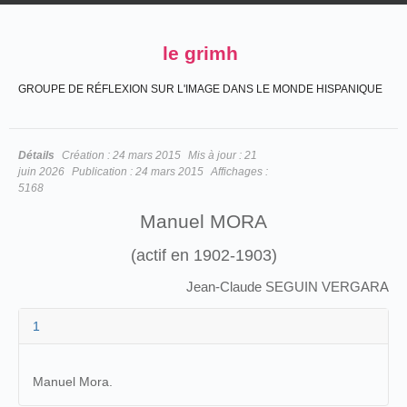
le grimh
GROUPE DE RÉFLEXION SUR L'IMAGE DANS LE MONDE HISPANIQUE
Détails
Création :
24 mars 2015
Mis à jour :
21
juin 2026
Publication :
24 mars 2015
Affichages :
5168
Manuel MORA
(actif en 1902-1903)
Jean-Claude SEGUIN VERGARA
1
Manuel Mora.