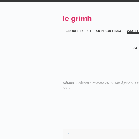
le grimh
GROUPE DE RÉFLEXION SUR L'IMAGE DANS L
AC
Détails
Création :
24 mars 2015
Mis à jour :
21 j
5305
1