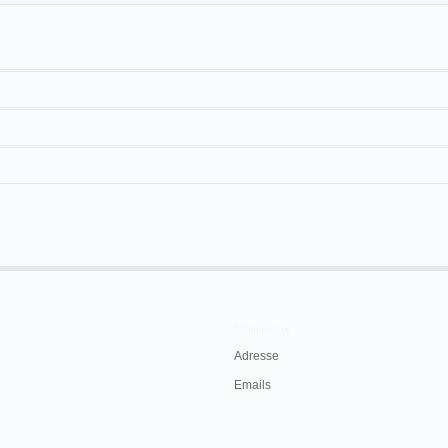
a su barracón cinematográfico en
Valencia
durante la feria de Navidad (1904-
05
Espagne
Valence
Feria
Cinematógrafo
Contacts
Adresse
Emails