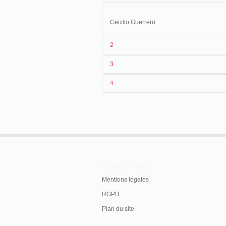
Cecilio Guerrero.
2
3
Cecilio Guerrero presenta un cinematógr
4
<02/06/1900
Espagne
15->15/09/1900
Espagne
En savoir plus
Mentions légales
RGPD
Plan du site