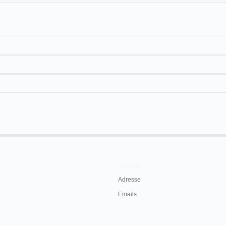
afo en
Cartagena
(junio de 1900),
Torrevieja
(septiembre de 1900).
Carthagène
Los Dolores
Cinematógrafo
Torrevieja
Teatro
Cinematógrafo Lumière
Contacts
Adresse
Emails