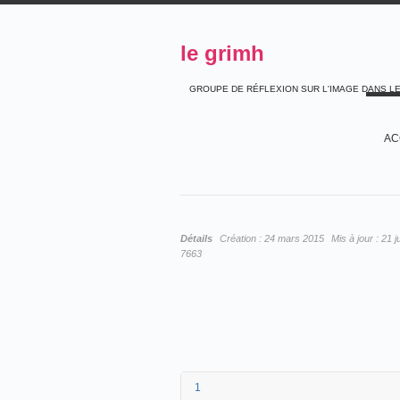
le grimh
GROUPE DE RÉFLEXION SUR L'IMAGE DANS L
AC
Détails
Création :
24 mars 2015
Mis à jour :
21 j
7663
1