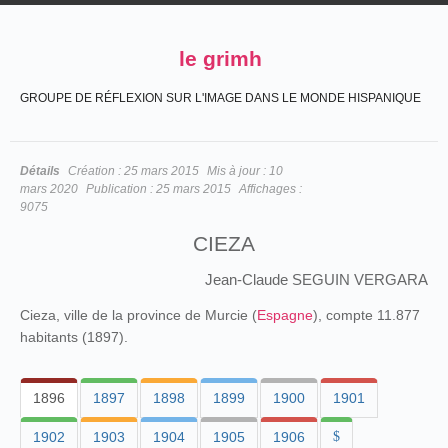
le grimh
GROUPE DE RÉFLEXION SUR L'IMAGE DANS LE MONDE HISPANIQUE
Détails
Création :
25 mars 2015
Mis à jour :
10
mars 2020
Publication :
25 mars 2015
Affichages :
9075
CIEZA
Jean-Claude SEGUIN VERGARA
Cieza, ville de la province de Murcie (
Espagne
), compte 11.877
habitants (1897).
1896
1897
1898
1899
1900
1901
1902
1903
1904
1905
1906
$