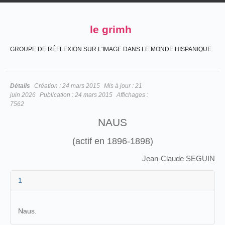
le grimh
GROUPE DE RÉFLEXION SUR L'IMAGE DANS LE MONDE HISPANIQUE
Détails
Création :
24 mars 2015
Mis à jour :
21
juin 2026
Publication :
24 mars 2015
Affichages :
7562
NAUS
(actif en 1896-1898)
Jean-Claude SEGUIN
1
Naus.