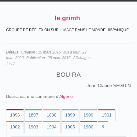
le grimh
GROUPE DE RÉFLEXION SUR L'IMAGE DANS LE MONDE HISPANIQUE
Détails
Création :
25 mars 2015
Mis à jour :
29
mars 2020
Publication :
25 mars 2015
Affichages :
7763
BOUIRA
Jean-Claude SEGUIN
Bouira est une commune d'
Algérie
.
1896
1897
1898
1899
1900
1901
1902
1903
1904
1905
1906
$