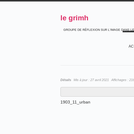
le grimh
GROUPE DE RÉFLEXION SUR L'IMAGE DANS L
AC
Détails
Mis à jour :
27 avril 2021
Affichages :
21
1903_11_urban